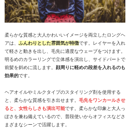
柔らかな質感と大人かわいいイメージを両立したロングヘ
アは、
ふんわりとした雰囲気が特徴
です。レイヤーを入れ
て軽さと動きを出し、毛先に適度なウェーブをつけます。
明るめのカラーリングで立体感を演出し、サイドパートで
前髪を斜めに流します。
顔周りに軽めの段差を入れるのも
効果的
です。
ヘアオイルやミルクタイプのスタイリング剤を使用する
と、柔らかな質感を引き出せます。
毛先をワンカールさせ
ると、女性らしさも演出可能
です。柔らかな印象と大人っ
ぽさを兼ね備えているので、普段使いからオフィスなどさ
まざまなシーンで活躍します。