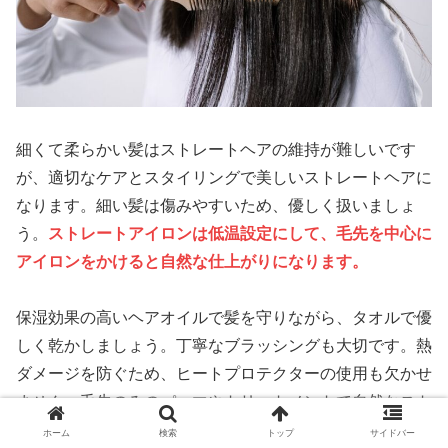
細くて柔らかい髪はストレートヘアの維持が難しいです
が、適切なケアとスタイリングで美しいストレートヘアに
なります。細い髪は傷みやすいため、優しく扱いましょ
う。
ストレートアイロンは低温設定にして、毛先を中心に
アイロンをかけると自然な仕上がりになります。
保湿効果の高いヘアオイルで髪を守りながら、タオルで優
しく乾かしましょう。丁寧なブラッシングも大切です。熱
ダメージを防ぐため、ヒートプロテクターの使用も欠かせ
ません。毛先のみのパーマやトリートメントで自然なスト
レートを目指す方法もおすすめです。
ホーム
検索
トップ
サイドバー