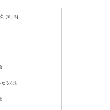
次
命
させる方法
進