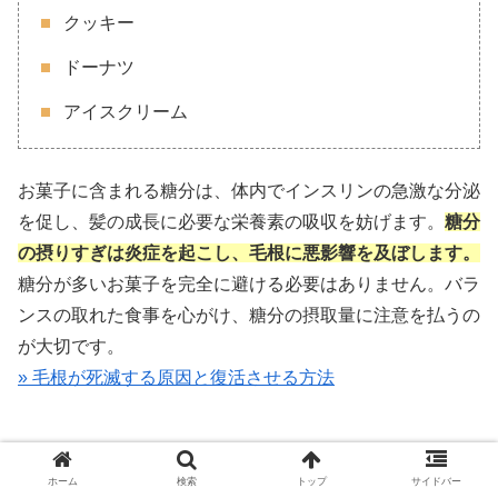
クッキー
ドーナツ
アイスクリーム
お菓子に含まれる糖分は、体内でインスリンの急激な分泌
を促し、髪の成長に必要な栄養素の吸収を妨げます。
糖分
の摂りすぎは炎症を起こし、毛根に悪影響を及ぼします。
糖分が多いお菓子を完全に避ける必要はありません。バラ
ンスの取れた食事を心がけ、糖分の摂取量に注意を払うの
が大切です。
» 毛根が死滅する原因と復活させる方法
髪にいい食べ物に関するよくある疑問
ホーム
検索
トップ
サイドバー