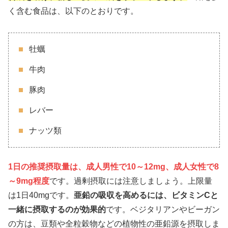
く含む食品は、以下のとおりです。
牡蠣
牛肉
豚肉
レバー
ナッツ類
1日の推奨摂取量は、成人男性で10～12mg、成人女性で8
～9mg程度
です。過剰摂取には注意しましょう。上限量
は1日40mgです。
亜鉛の吸収を高めるには、ビタミンCと
一緒に摂取するのが効果的
です。ベジタリアンやビーガン
の方は、豆類や全粒穀物などの植物性の亜鉛源を摂取しま